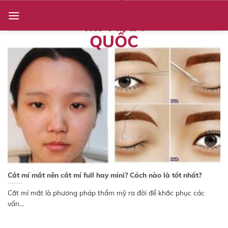
NHẤN
Skip
to
MÍ HÀN
content
QUỐC
Cắt mí mắt nên cắt mí full hay mini? Cách nào là tốt nhất?
Cắt mí mắt là phương pháp thẩm mỹ ra đời để khắc phục các
vấn...