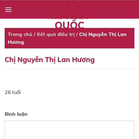
NHẤN
Skip
to
MÍ HÀN
content
QUỐC
Trang chủ
/
Kết quả điều trị
/
Chị Nguyễn Thị Lan
Hương
Chị Nguyễn Thị Lan Hương
26 tuổi
Bình luận