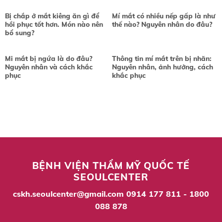
Bị chắp ở mắt kiêng ăn gì để
Mí mắt có nhiều nếp gấp là như
hồi phục tốt hơn. Món nào nên
thế nào? Nguyên nhân do đâu?
bổ sung?
Mi mắt bị ngứa là do đâu?
Thông tin mí mắt trên bị nhăn:
Nguyên nhân và cách khắc
Nguyên nhân, ảnh hưởng, cách
phục
khắc phục
BỆNH VIỆN THẨM MỸ QUỐC TẾ
SEOULCENTER
cskh.seoulcenter@gmail.com
0914 177 811 - 1800
088 878