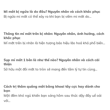
Mi mắt bị ngứa là do đâu? Nguyên nhân và cách khắc phục
Bị ngứa mi mắt có thể xảy ra khi bạn bị viêm mi mắt do...
Thông tin mí mắt trên bị nhăn: Nguyên nhân, ảnh hưởng, cách
khắc phục
Mí mắt trên bị nhăn là hiện tượng báo hiệu lão hoá khá phổ biến...
Sụp mí mắt 1 bên là như thế nào? Nguyên nhân và cách cải
thiện
Sở hữu một đôi mắt to tròn sẽ mang đến tâm lý tự tin cùng...
Cách trị thâm quầng mắt bằng khoai tây cực hay dành cho
bạn
Một đêm khó ngủ khiến bạn sáng hôm sau thức dậy đầy uể oải
với...