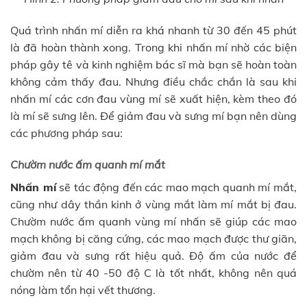
Quá trình nhấn mí diễn ra khá nhanh từ 30 đến 45 phút
là đã hoàn thành xong. Trong khi nhấn mí nhờ các biện
pháp gây tê và kinh nghiệm bác sĩ mà bạn sẽ hoàn toàn
không cảm thấy đau. Nhưng điều chắc chắn là sau khi
nhấn mí các cơn đau vùng mí sẽ xuất hiện, kèm theo đó
là mí sẽ sưng lên. Để giảm đau và sưng mí bạn nên dùng
các phương pháp sau:
Chườm nước ấm quanh mí mắt
Nhấn mí
sẽ tác động đến các mao mạch quanh mí mắt,
cũng như dây thần kinh ở vùng mắt làm mí mắt bị đau.
Chườm nước ấm quanh vùng mí nhấn sẽ giúp các mao
mạch không bị căng cứng, các mao mạch được thư giãn,
giảm đau và sưng rất hiệu quả. Độ ấm của nước để
chườm nên từ 40 -50 độ C là tốt nhất, không nên quá
nóng làm tổn hại vết thương.