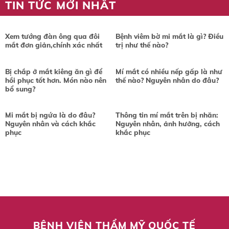
TIN TỨC MỚI NHẤT
Xem tướng đàn ông qua đôi
Bệnh viêm bờ mi mắt là gì? Điều
mắt đơn giản,chính xác nhất
trị như thế nào?
Bị chắp ở mắt kiêng ăn gì để
Mí mắt có nhiều nếp gấp là như
hồi phục tốt hơn. Món nào nên
thế nào? Nguyên nhân do đâu?
bổ sung?
Mi mắt bị ngứa là do đâu?
Thông tin mí mắt trên bị nhăn:
Nguyên nhân và cách khắc
Nguyên nhân, ảnh hưởng, cách
phục
khắc phục
BỆNH VIỆN THẨM MỸ QUỐC TẾ