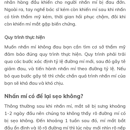
nhân hàng đầu khiến cho người nhấn mí bị đau đớn.
Ngoài ra, tay nghề bác sĩ kém còn khiến mí sau khi nhấn
có tính thẩm mỹ kém, thời gian hồi phục chậm, đôi khi
còn khiến mí mắt gặp biến chứng.
Quy trình thực hiện
Muốn nhấn mí không đau bạn cần tìm cơ sở thẩm mỹ
đảm bảo đúng quy trình thực hiện. Quy trình phải trải
qua các bước xác định tỷ lệ đường mí mới, sau đó gây tê
giảm đau, và tiến hành nhấn mí theo đường tỷ lệ. Nếu
bỏ qua bước gây tê thì chắc chắn quá trình nhấn mí của
bạn sẽ khá đau và khó chịu.
Nhấn mí có để lại sẹo không?
Thông thường sau khi nhấn mí, mắt sẽ bị sưng khoảng
1-2 ngày đầu nên chúng ta không thấy rõ đường mí có
bị sẹo không. Đến khoảng 1 tuần sau đó, mí mắt bắt
đầu ổn định và lộ rõ đường mí thì lúc này mới nhìn rõ nếp