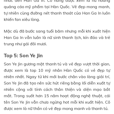
nhắc đến Han Ga In. Cô nàng được xem là nữ hoàng
quảng cáo mỹ phẩm tại Hàn Quốc. Vẻ đẹp mong manh,
tự nhiên cùng đường nét thanh thoát của Han Ga In luôn
khiến fan xiêu lòng.
Mặc dù đã bước sang tuổi băm nhưng mỗi khi xuất hiện
Han Ga In vẫn luôn là nữ sinh thanh lịch, kín đáo và trẻ
trung như gái đôi mươi.
Top 5: Son Ye Jin
Son Ye Jin gương mặt thanh tú và vẻ đẹp vượt thời gian,
được xem là top 10 mỹ nhân Hàn Quốc có vẻ đẹp tự
nhiên nhất. Ngay từ khi mới bước chân vào làng giải trí,
Son Ye Jin đã tạo nên sức hút riêng bằng lối diễn xuất tự
nhiên cộng với tính cách thân thiện và diện mạo bắt
mắt. Trong suốt hơn 15 năm hoạt động nghệ thuật, cái
tên Son Ye Jin vẫn chưa ngừng hot mỗi khi xuất hiện. Cô
được xem là nữ thần có vẻ đẹp mong manh và thanh tú.