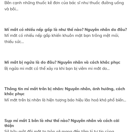
Bên cạnh những thuốc kê đơn của bác sĩ như thuốc đường uống
và bôi...
Mí mắt có nhiều nếp gấp là như thế nào? Nguyên nhân do đâu?
Mí mắt có nhiều nếp gấp khiến khuôn mặt bạn trông mệt mỏi,
thiếu sức...
Mi mắt bị ngứa là do đâu? Nguyên nhân và cách khắc phục
Bị ngứa mi mắt có thể xảy ra khi bạn bị viêm mi mắt do...
Thông tin mí mắt trên bị nhăn: Nguyên nhân, ảnh hưởng, cách
khắc phục
Mí mắt trên bị nhăn là hiện tượng báo hiệu lão hoá khá phổ biến...
Sụp mí mắt 1 bên là như thế nào? Nguyên nhân và cách cải
thiện
Sở hữu một đôi mắt to tròn sẽ mang đến tâm lý tự tin cùng...