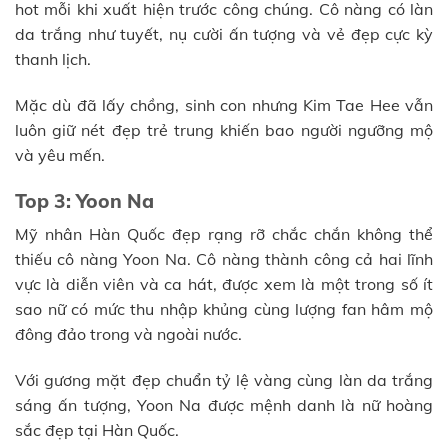
hot mỗi khi xuất hiện trước công chúng. Cô nàng có làn
da trắng như tuyết, nụ cười ấn tượng và vẻ đẹp cực kỳ
thanh lịch.
Mặc dù đã lấy chồng, sinh con nhưng Kim Tae Hee vẫn
luôn giữ nét đẹp trẻ trung khiến bao người ngưỡng mộ
và yêu mến.
Top 3: Yoon Na
Mỹ nhân Hàn Quốc đẹp rạng rỡ chắc chắn không thể
thiếu cô nàng Yoon Na. Cô nàng thành công cả hai lĩnh
vực là diễn viên và ca hát, được xem là một trong số ít
sao nữ có mức thu nhập khủng cùng lượng fan hâm mộ
đông đảo trong và ngoài nước.
Với gương mặt đẹp chuẩn tỷ lệ vàng cùng làn da trắng
sáng ấn tượng, Yoon Na được mệnh danh là nữ hoàng
sắc đẹp tại Hàn Quốc.