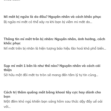
Mi mắt bị ngứa là do đâu? Nguyên nhân và cách khắc phục
Bị ngứa mi mắt có thể xảy ra khi bạn bị viêm mi mắt do...
Thông tin mí mắt trên bị nhăn: Nguyên nhân, ảnh hưởng, cách
khắc phục
Mí mắt trên bị nhăn là hiện tượng báo hiệu lão hoá khá phổ biến...
Sụp mí mắt 1 bên là như thế nào? Nguyên nhân và cách cải
thiện
Sở hữu một đôi mắt to tròn sẽ mang đến tâm lý tự tin cùng...
Cách trị thâm quầng mắt bằng khoai tây cực hay dành cho
bạn
Một đêm khó ngủ khiến bạn sáng hôm sau thức dậy đầy uể oải
với...