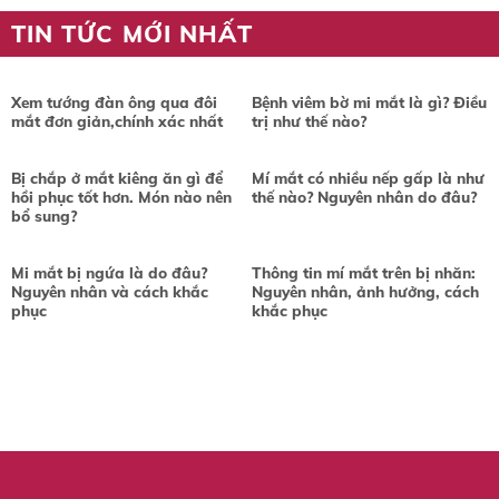
TIN TỨC MỚI NHẤT
Xem tướng đàn ông qua đôi
Bệnh viêm bờ mi mắt là gì? Điều
mắt đơn giản,chính xác nhất
trị như thế nào?
Bị chắp ở mắt kiêng ăn gì để
Mí mắt có nhiều nếp gấp là như
hồi phục tốt hơn. Món nào nên
thế nào? Nguyên nhân do đâu?
bổ sung?
Mi mắt bị ngứa là do đâu?
Thông tin mí mắt trên bị nhăn:
Nguyên nhân và cách khắc
Nguyên nhân, ảnh hưởng, cách
phục
khắc phục