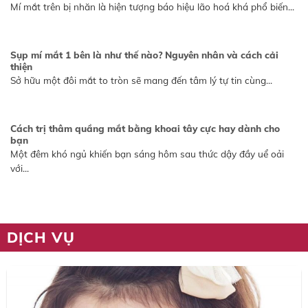
Mí mắt trên bị nhăn là hiện tượng báo hiệu lão hoá khá phổ biến...
Sụp mí mắt 1 bên là như thế nào? Nguyên nhân và cách cải
thiện
Sở hữu một đôi mắt to tròn sẽ mang đến tâm lý tự tin cùng...
Cách trị thâm quầng mắt bằng khoai tây cực hay dành cho
bạn
Một đêm khó ngủ khiến bạn sáng hôm sau thức dậy đầy uể oải
với...
DỊCH VỤ