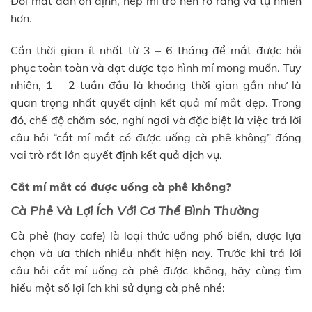
Đôi mắt dần ổn định, nếp mí trở nên rõ ràng và tự nhiên
hơn.
Cần thời gian ít nhất từ 3 – 6 tháng để mắt được hồi
phục toàn toàn và đạt được tạo hình mí mong muốn. Tuy
nhiên, 1 – 2 tuần đầu là khoảng thời gian gần như là
quan trọng nhất quyết định kết quả mí mắt đẹp. Trong
đó, chế độ chăm sóc, nghỉ ngơi và đặc biệt là việc trả lời
câu hỏi “cắt mí mắt có được uống cà phê không” đóng
vai trò rất lớn quyết định kết quả dịch vụ.
Cắt mí mắt có được uống cà phê không?
Cà Phê Và Lợi Ích Với Cơ Thể Bình Thường
Cà phê (hay cafe) là loại thức uống phổ biến, được lựa
chọn và ưa thích nhiều nhất hiện nay. Trước khi trả lời
câu hỏi cắt mí uống cà phê được không, hãy cùng tìm
hiểu một số lợi ích khi sử dụng cà phê nhé: