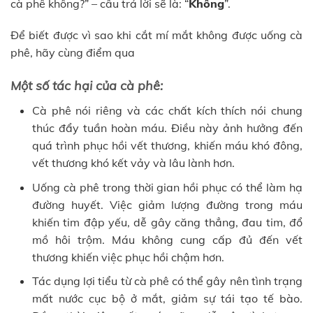
cà phê không?” – câu trả lời sẽ là: “
Không
”.
Để biết được vì sao khi cắt mí mắt không được uống cà
phê, hãy cùng điểm qua
Một số tác hại của cà phê:
Cà phê nói riêng và các chất kích thích nói chung
thúc đẩy tuần hoàn máu. Điều này ảnh hưởng đến
quá trình phục hồi vết thương, khiến máu khó đông,
vết thương khó kết vảy và lâu lành hơn.
Uống cà phê trong thời gian hồi phục có thể làm hạ
đường huyết. Việc giảm lượng đường trong máu
khiến tim đập yếu, dễ gây căng thẳng, đau tim, đổ
mồ hôi trộm. Máu không cung cấp đủ đến vết
thương khiến việc phục hồi chậm hơn.
Tác dụng lợi tiểu từ cà phê có thể gây nên tình trạng
mất nước cục bộ ở mắt, giảm sự tái tạo tế bào.