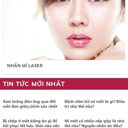
NHẤN MÍ LASER
TIN TỨC MỚI NHẤT
Xem tướng đàn ông qua đôi
Bệnh viêm bờ mi mắt là gì? Điều
mắt đơn giản,chính xác nhất
trị như thế nào?
Bị chắp ở mắt kiêng ăn gì để
Mí mắt có nhiều nếp gấp là như
hồi phục tốt hơn. Món nào nên
thế nào? Nguyên nhân do đâu?