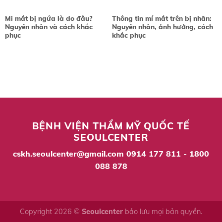
Mi mắt bị ngứa là do đâu?
Thông tin mí mắt trên bị nhăn:
Nguyên nhân và cách khắc
Nguyên nhân, ảnh hưởng, cách
phục
khắc phục
BỆNH VIỆN THẨM MỸ QUỐC TẾ
SEOULCENTER
cskh.seoulcenter@gmail.com
0914 177 811 - 1800
088 878
Copyright 2026 ©
Seoulcenter
bảo lưu mọi bản quyền.